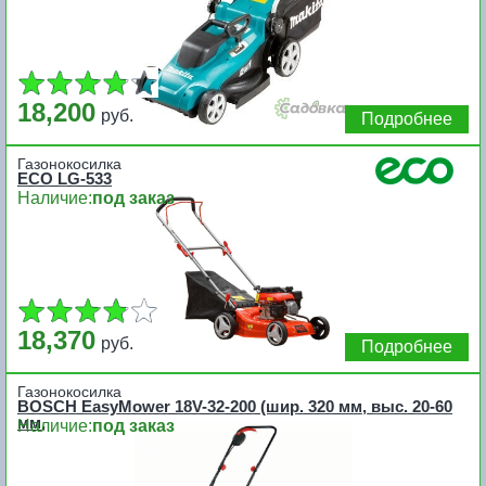
18,200
руб.
Подробнее
Газонокосилка
ECO LG-533
Наличие:
под заказ
18,370
руб.
Подробнее
Газонокосилка
BOSCH EasyMower 18V-32-200 (шир. 320 мм, выс. 20-60
мм,
Наличие:
под заказ