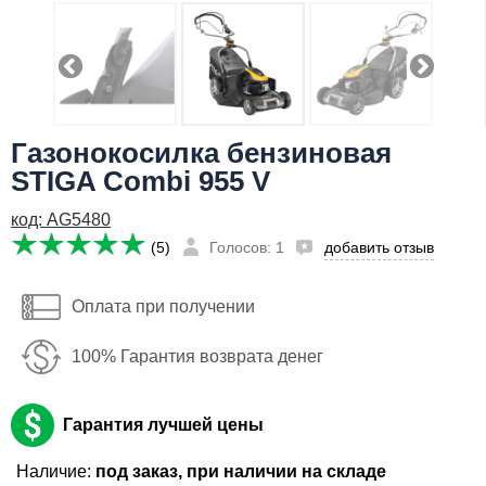
Я даю согласие на
обработку персональных данных
55,924
Сообщить о поступлении
руб
Имя:
Газонокосилка бензиновая
Email:
STIGA Combi 955 V
Телефон
:
код: AG5480
*
(5)
Голосов: 1
добавить отзыв
Я даю согласие на
обработку персональных данных
Оплата при получении
Сообщить о поступлении
100% Гарантия возврата денег
Гарантия лучшей цены
Наличие:
под заказ, при наличии на складе