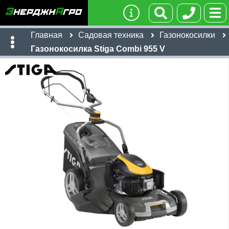
Главная
Садовая техника
Газонокосилки
Газонокосилка Stiga Combi 955 V
Имя:
Телефон
:
*
Ссылка
:
*
55,924
Я даю согласие на
обработку персональных данных
руб
Имя:
Отправить
Email:
Телефон
:
*