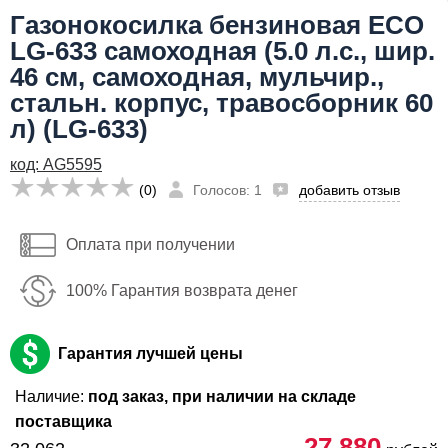
Газонокосилка бензиновая ECO
Я даю согласие на
обработку персональных данных
27,880
LG-633 самоходная (5.0 л.с., шир.
руб
46 см, самоходная, мульчир.,
Сообщить о поступлении
Имя:
стальн. корпус, травосборник 60
л) (LG-633)
Email:
код: AG5595
Телефон
:
*
(0)
Голосов: 1
добавить отзыв
Я даю согласие на
обработку персональных данных
Оплата при получении
Сообщить о поступлении
100% Гарантия возврата денег
Гарантия лучшей цены
Наличие:
под заказ, при наличии на складе
поставщика
27,880