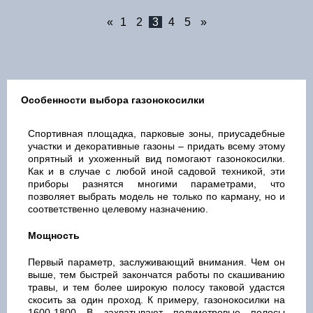
«
1
2
3
4
5
»
Особенности выбора газонокосилки
Спортивная площадка, парковые зоны, приусадебные
участки и декоративные газоны – придать всему этому
опрятный и ухоженный вид помогают газонокосилки.
Как и в случае с любой иной садовой техникой, эти
приборы разнятся многими параметрами, что
позволяет выбрать модель не только по карману, но и
соответственно целевому назначению.
Мощность
Первый параметр, заслуживающий внимания. Чем он
выше, тем быстрей закончатся работы по скашиванию
травы, и тем более широкую полосу таковой удастся
скосить за один проход. К примеру, газонокосилки на
1600-1800 В захватывают полуметровые полосы