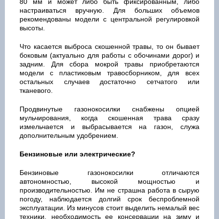
80 мм и может либо быть фиксированным, либо
настраиваться вручную. Для больших объемов
рекомендованы модели с центральной регулировкой
высоты.
Что касается выброса скошенной травы, то он бывает
боковым (актуально для работы с обочинами дорог) и
задним. Для сбора мокрой травы приобретаются
модели с пластиковым травосборником, для всех
остальных случаев достаточно сетчатого или
тканевого.
Продвинутые газонокосилки снабжены опцией
мульчирования, когда скошенная трава сразу
измельчается и выбрасывается на газон, служа
дополнительным удобрением.
Бензиновые или электрические?
Бензиновые газонокосилки отличаются
автономностью, высокой мощностью и
производительностью. Им не страшна работа в сырую
погоду, наблюдается долгий срок беспроблемной
эксплуатации. Из минусов стоит выделить немалый вес
техники, необходимость ее консервации на зиму и