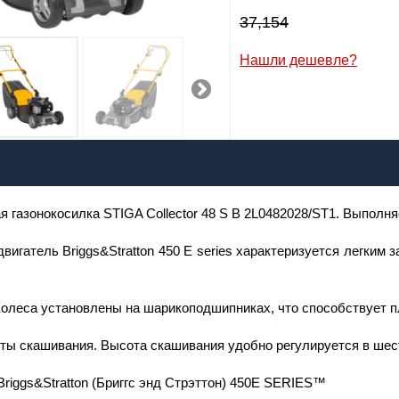
Сообщить о поступлении
37,154
Нашли дешевле?
2,308
р
я:
il:
 газонокосилка STIGA Collector 48 S B 2L0482028/ST1. Выполняе
лефон
:
*
игатель Briggs&Stratton 450 E series характеризуется легким 
Я даю согласие на
обработку персональных данных
олеса установлены на шарикоподшипниках, что способствует п
Сообщить о поступлении
ты скашивания. Высота скашивания удобно регулируется в шес
riggs&Stratton (Бриггс энд Стрэттон) 450E SERIES™