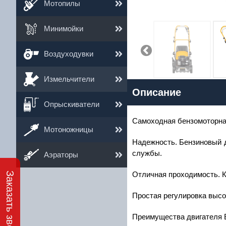
Мотопилы
Минимойки
Воздуходувки
3
Измельчители
Описание
Им
Опрыскиватели
Ema
Самоходная бензомоторная
Мотоножницы
Те
Надежность. Бензиновый дв
службы.
Аэраторы
Отличная проходимость. К
Заказать звонок
Простая регулировка высо
Преимущества двигателя B