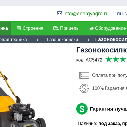
info@energyagro.ru
пн-с
ника
Строения
Прицепы
Оборудование
Газонокосил
овая техника
Газонокосилки
Газонокосилк
я:
код: AG5472
32,308
лефон
:
*
руб
Имя:
ылка
:
*
Оплата при пол
Email:
Я даю согласие на
обработку персональных данных
100% Гарантия 
Телефон
:
*
Отправить
Гарантия луч
Я даю согласие на
обработку
персональных данных
Наличие:
под заказ, 