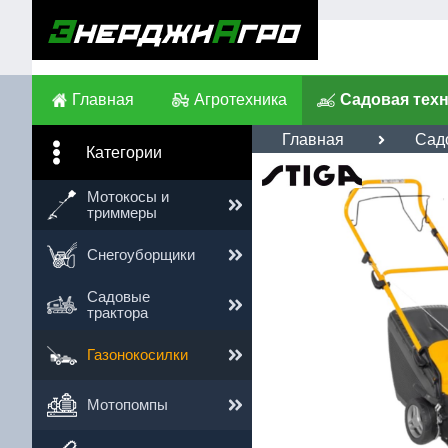
Главная
Агротехника
Садовая тех
Главная
Сад
Категории
Им
Мотокосы и
триммеры
Те
Снегоуборщики
Сс
Садовые
трактора
Газонокосилки
Мотопомпы