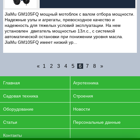
JiaMu GM105FQ мощный мотоблок с валом отбора мощности.
Надежные узлы и агрегаты, превосходное качество и
надежность для тяжелых условий эксплуатации. На нем
установлен двигатель мощностью 13л.с., с системой
автоматической остановки при понижении уровня масла.
JiaMu GM105FQ имеет низкий ур...
«
1
2
3
4
5
6
7
8
»
Главная
Агротехника
Садовая техника
Строения
Оборудование
Новости
Статьи
Персональные данные
Контакты