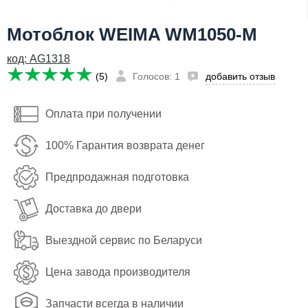
Я даю согласие на
обработку персональных данных
Мотоблок WEIMA WM1050-M
45,100
Заказать
руб
код: AG1318
Имя:
(5)
Голосов: 1
добавить отзыв
Email:
Оплата при получении
Телефон
:
*
100% Гарантия возврата денег
Я даю согласие на
обработку персональных данных
Предпродажная подготовка
Заказать
Доставка до двери
Выездной сервис по Беларуси
Цена завода производителя
Запчасти всегда в наличии