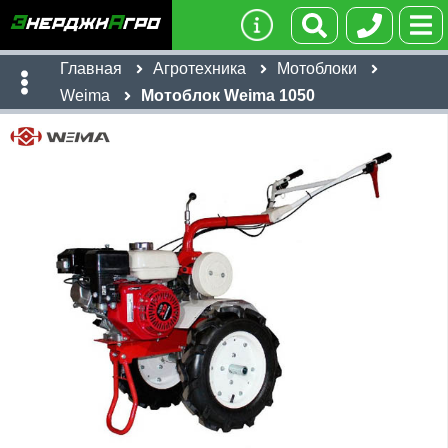
Главная
Агротехника
Мотоблоки
Weima
Мотоблок Weima 1050
Имя:
Телефон
:
*
Ссылка
:
*
45,100
руб
Я даю согласие на
обработку персональных данных
Имя:
Отправить
Email:
Телефон
:
*