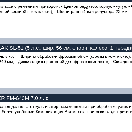
 класса с ременным приводом; - Цепной редуктор, корпус - чугун;
ной секцией в комплекте); - Шестигранный вал редуктора 23 мм; -
K SL-51 (5 л.с., шир. 56 см, опорн. колесо, 1 перед
ль 5 л.с.; - Ширина обработки фрезами 56 см (фрезы в комплекте)
 240 мм; - Диски защиты растений для фрез в комплекте; - Складное
 FM-643М 7.0 л. с.
лея делает этот культиватор незаменимым при обработке узких и
более удобными.Комплектация:В комплект поставки входят резинов