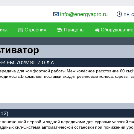
info@energyagro.ru
пн-с
ика
Строения
Прицепы
Оборудование
ьтиватор
R FM-702MSL 7.0 л.с.
редача для комфортной работы.Меж колёсное расстояние 60 см;Н
димость.В комплект поставки входят резиновые колеса, фрезы, за
-12)
 с пониженной первой и задней передачами для суровых условий 
адиных сил-Система автоматической остановки при понижении уро