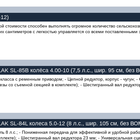
-12)
ой стоимости способен выполнять огромное количество сельскохо
ких сантиметров с легкостью управляется со всеми поставленными
K SL-85B колёса 4.00-10 (7,5 л.с., шир. 95 см, без 
 класса с ременным приводом; - Цепной редуктор, корпус - чугун; 
зы со съемной секцией в комплекте); - Шестигранный вал редуктор
K SL-84L колеса 5.0-12 (8 л.с., шир. 105 см, без В
ль 8 л.с.; - Пониженная передача для эффективной и удобной раб
лекте); - Шестигранный вал редуктора 23 мм; - Универсальная сце