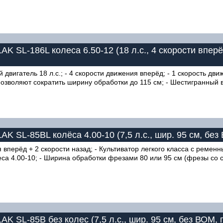
AK SL-186L колеса 6.50-12 (18 л.с., 4 скорости в
вигатель 18 л.с.; - 4 скорости движения вперёд; - 1 скорость дв
озволяют сократить ширину обработки до 115 см; - Шестигранный в
K SL-85BL колёса 4.00-10 (7,5 л.с., шир. 95 см, бе
вперёд + 2 скорости назад; - Культиватор легкого класса с ременны
а 4.00-10; - Ширина обработки фрезами 80 или 95 см (фрезы со съ
K SL-85B без колес (7,5 л.с., шир. 95 см, без ВОМ, 