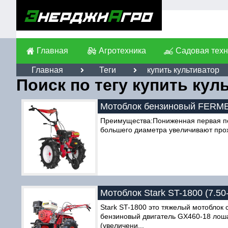
Главная
Агротехника
Садовая техн
Главная
Теги
купить культиватор
Поиск по тегу купить кул
Мотоблок бензиновый FERME
Преимущества:Пониженная первая пе
большего диаметра увеличивают прохо
Мотоблок Stark ST-1800 (7.50
Stark ST-1800 это тяжелый мотоблок
бензиновый двигатель GX460-18 лош
(увеличени...