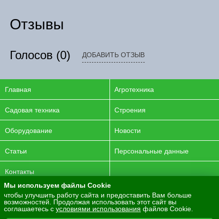
Отзывы
Голосов
(0)
ДОБАВИТЬ ОТЗЫВ
Главная
Агротехника
Садовая техника
Строения
Оборудование
Новости
Статьи
Персональные данные
Контакты
Мы используем файлы Cookie
© 2016-2026 ENERGYAGRO Все права защищены.
чтобы улучшить работу сайта и предоставить Вам больше
возможностей. Продолжая использовать этот сайт вы
Разработка сайта -
PurpleLabs
соглашаетесь с
условиями использования
файлов Cookie.