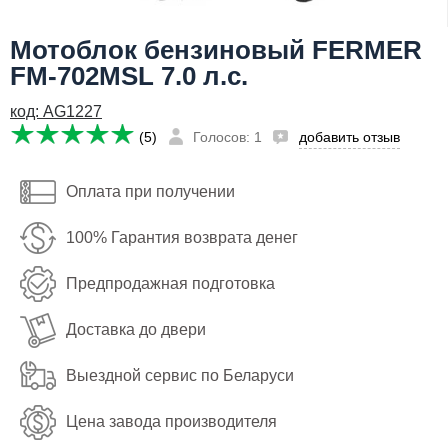
Я даю согласие на
обработку персональных данных
Мотоблок бензиновый FERMER
FM-702MSL 7.0 л.с.
51,496
Сообщить о поступлении
руб
код: AG1227
Имя:
(5)
Голосов: 1
добавить отзыв
Email:
Оплата при получении
Телефон
:
*
100% Гарантия возврата денег
Я даю согласие на
обработку персональных данных
Предпродажная подготовка
Сообщить о поступлении
Доставка до двери
Выездной сервис по Беларуси
Цена завода производителя