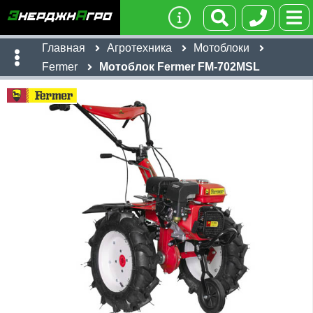
Главная
Агротехника
Мотоблоки
Fermer
Мотоблок Fermer FM-702MSL
Имя:
Телефон
:
*
Ссылка
:
*
51,496
Я даю согласие на
обработку персональных данных
руб
Имя:
Отправить
Email:
Телефон
:
*