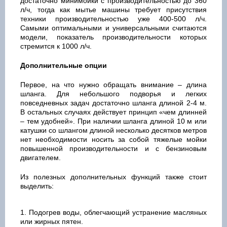
достаточно минимойки с производительностью до 360
л/ч, тогда как мытье машины требует присутствия
техники производительностью уже 400-500 л/ч.
Самыми оптимальными и универсальными считаются
модели, показатель производительности которых
стремится к 1000 л/ч.
Дополнительные опции
Первое, на что нужно обращать внимание – длина
шланга. Для небольшого подворья и легких
повседневных задач достаточно шланга длиной 2-4 м.
В остальных случаях действует принцип «чем длинней
– тем удобней». При наличии шланга длиной 10 м или
катушки со шлангом длиной несколько десятков метров
нет необходимости носить за собой тяжелые мойки
повышенной производительности и с бензиновым
двигателем.
Из полезных дополнительных функций также стоит
выделить:
Подогрев воды, облегчающий устранение масляных
или жирных пятен.