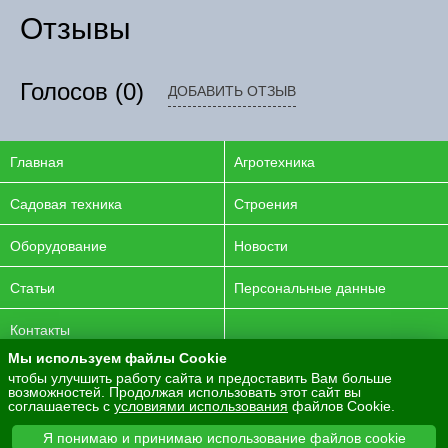
Отзывы
Голосов
(0)
ДОБАВИТЬ ОТЗЫВ
Главная
Агротехника
Садовая техника
Строения
Оборудование
Новости
Статьи
Персональные данные
Контакты
Мы используем файлы Cookie
© 2016-2026 ENERGYAGRO Все права защищены.
чтобы улучшить работу сайта и предоставить Вам больше
возможностей. Продолжая использовать этот сайт вы
Разработка сайта -
PurpleLabs
соглашаетесь с
условиями использования
файлов Cookie.
Вся представленная на сайте информация носит
Я понимаю и принимаю использование файлов cookie
информационный характер и не является публичной офертой.