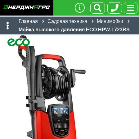
Главная
Садовая техника
Минимойки
Мойка высокого давления ECO HPW-1723RS
Имя:
Телефон
:
*
Ссылка
:
*
Я даю согласие на
обработку персональных данных
Отправить