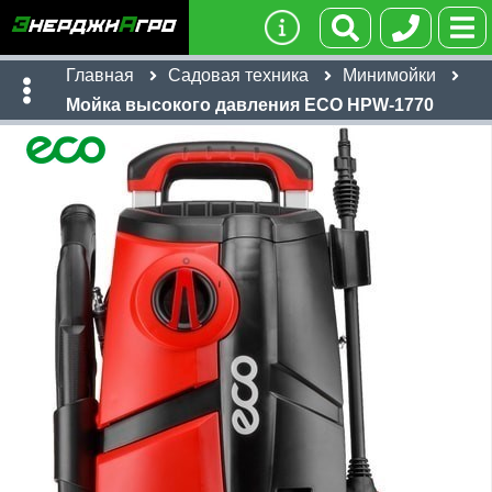
Главная
Садовая техника
Минимойки
Мойка высокого давления ECO HPW-1770
Имя:
Телефон
:
*
Ссылка
:
*
Я даю согласие на
обработку персональных данных
Отправить
15,252
руб
Имя: