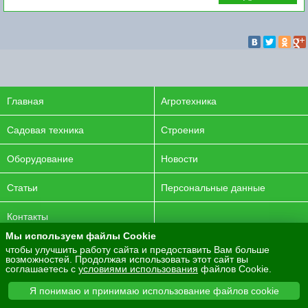
Главная
Агротехника
Садовая техника
Строения
Оборудование
Новости
Статьи
Персональные данные
Контакты
Мы используем файлы Cookie
© 2016-2026 ENERGYAGRO Все права защищены.
чтобы улучшить работу сайта и предоставить Вам больше
возможностей. Продолжая использовать этот сайт вы
Разработка сайта -
PurpleLabs
соглашаетесь с
условиями использования
файлов Cookie.
Вся представленная на сайте информация носит
Я понимаю и принимаю использование файлов cookie
информационный характер и не является публичной офертой.