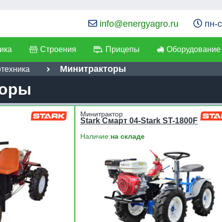
info@energyagro.ru
пн-с
ика
Строения
Прицепы
Оборудование
Минитракторы
отехника
торы
Минитрактор
Stark Смарт 04-Stark ST-1800F
Наличие:
на складе