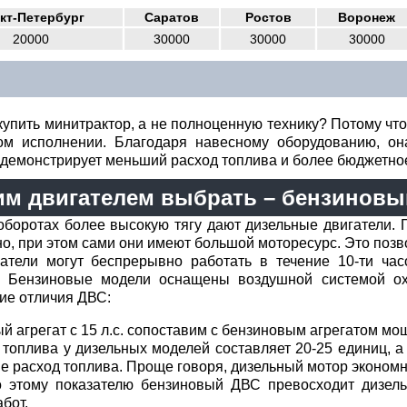
кт-Петербург
Саратов
Ростов
Воронеж
20000
30000
30000
30000
упить минитрактор, а не полноценную технику? Потому что 
ом исполнении. Благодаря навесному оборудованию, он
м демонстрирует меньший расход топлива и более бюджетн
им двигателем выбрать – бензинов
оборотах более высокую тягу дают дизельные двигатели.
, при этом сами они имеют большой моторесурс. Это позв
атели могут беспрерывно работать в течение 10-ти час
. Бензиновые модели оснащены воздушной системой ох
гие отличия ДВС:
й агрегат с 15 л.с. сопоставим с бензиновым агрегатом мощ
топлива у дизельных моделей составляет 20-25 единиц, а
 расход топлива. Проще говоря, дизельный мотор экономн
о этому показателю бензиновый ДВС превосходит дизел
бот.