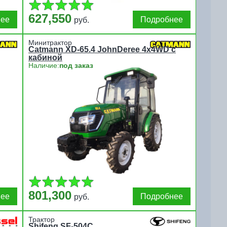
627,550
нее
Подробнее
руб.
Минитрактор
Catmann XD-65.4 JohnDeree 4x4WD с
кабиной
Наличие:
под заказ
801,300
нее
Подробнее
руб.
Трактор
Shifeng SF-504С