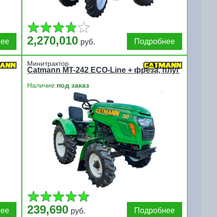
2,270,010
нее
Подробнее
руб.
Минитрактор
Catmann MT-242 ECO-Line + фреза, плуг
Наличие:
под заказ
239,690
нее
Подробнее
руб.