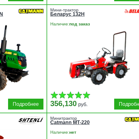
Мини-трактор
AN
Беларус 132Н
Наличие:
под заказ
356,130
Подробнее
Подроб
руб.
Минитрактор
Catmann MT-220
Наличие:
нет