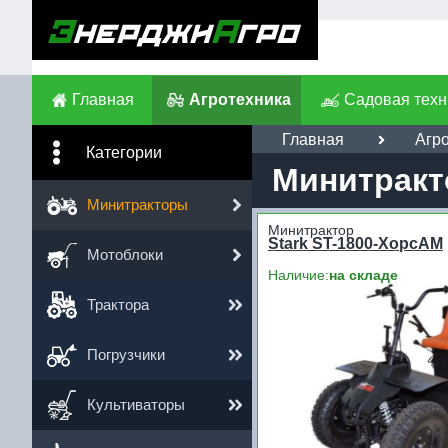
Главная
Агротехника
Садовая техн
Главная
Агр
Категории
Минитрак
Минитракторы
Минитрактор
Stark ST-1800-ХорсАМ
Мотоблоки
Наличие:
на складе
Трактора
Погрузчики
Культиваторы