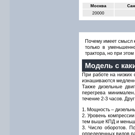
Москва
Сан
20000
Почему имеет смысл к
только в уменьшенн
трактора, но при это
Модель с как
При работе на низких 
изнашиваются медленно
Также дизельные двиг
перегрева минимален
течение 2-3 часов. Дру
Мощность – дизельны
Уровень компрессии 
тем выше КПД и меньше
Число оборотов. П
определенных видов ра