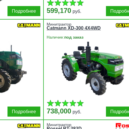
599,170
Подробнее
Подроб
руб.
Минитрактор
Catmann XD-300 4X4WD
Наличие:
под заказ
738,000
Подробнее
Подроб
руб.
Минитрактор
Rossel RT-282D