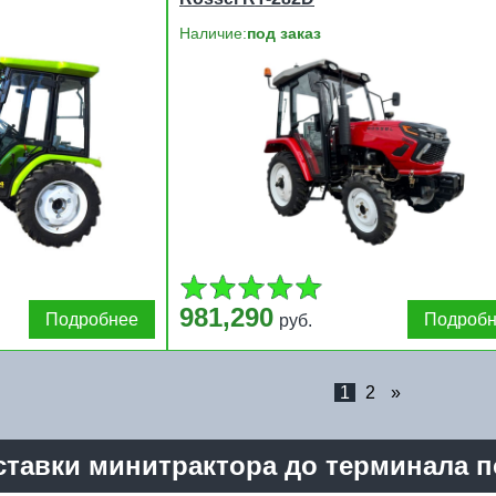
Наличие:
под заказ
981,290
Подробнее
Подроб
руб.
1
2
»
тавки минитрактора до терминала п