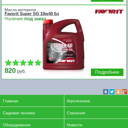
Масло моторное
Favorit Super SG 10w40 5л
Наличие:
под заказ
820
руб.
Подробнее
Главная
Агротехника
Садовая техника
Строения
Оборудование
Новости