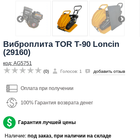
Я даю согласие на
обработку персональных данных
58,056
Сообщить о поступлении
руб
Имя:
Виброплита TOR T-90 Loncin
Email:
(29160)
Телефон
:
*
код: AG5751
Я даю согласие на
обработку персональных данных
(0)
Голосов: 1
добавить отзыв
Сообщить о поступлении
Оплата при получении
100% Гарантия возврата денег
Гарантия лучшей цены
Наличие:
под заказ, при наличии на складе