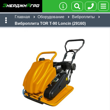
Главная
Оборудование
Виброплиты
Виброплита TOR T-90 Loncin (29160)
Имя:
Телефон
:
*
Ссылка
:
*
58,056
руб
Я даю согласие на
обработку персональных данных
Имя:
Отправить
Email:
Телефон
:
*