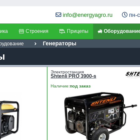
info@energyagro.ru
пн-с
ика
Строения
Прицепы
Оборудовани
Генераторы
рудование
ы
Электростанция
Shtenli PRO 3900-s
Наличие:
под заказ