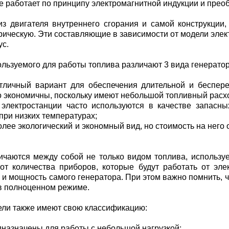
е работает по принципу электромагнитной индукции и преоб
из двигателя внутреннего сгорания и самой конструкции,
трическую. Эти составляющие в зависимости от модели эл
ус.
ользуемого для работы топлива различают 3 вида генератор
тличный вариант для обеспечения длительной и беспере
о экономичны, поскольку имеют небольшой топливный расх
электростанции часто используются в качестве запасны
ри низких температурах;
олее экологический и экономный вид, но стоимость на нег
ичаются между собой не только видом топлива, используе
 от количества приборов, которые будут работать от эле
и мощность самого генератора. При этом важно помнить, чт
 в полноценном режиме.
ели также имеют свою классификацию:
дназначены для работы с небольшой нагрузкой;