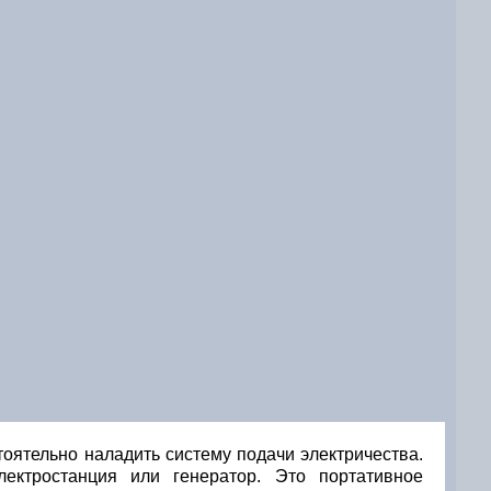
оятельно наладить систему подачи электричества.
ектростанция или генератор. Это портативное