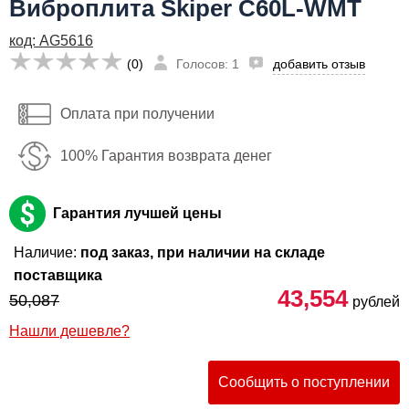
Виброплита Skiper C60L-WMT
43,554
руб
Сообщить о поступлении
код: AG5616
Имя:
(0)
Голосов: 1
добавить отзыв
Email:
Оплата при получении
Телефон
:
*
100% Гарантия возврата денег
Я даю согласие на
обработку персональных данных
Сообщить о поступлении
Гарантия лучшей цены
Наличие:
под заказ, при наличии на складе
поставщика
43,554
50,087
рублей
Нашли дешевле?
Сообщить о поступлении