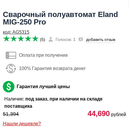
Я даю согласие на
обработку персональных данных
Сварочный полуавтомат Eland
44,690
Сообщить о поступлении
руб
MIG-250 Pro
Имя:
код: AG5315
Email:
(5)
Голосов: 1
добавить отзыв
Телефон
:
*
Оплата при получении
Я даю согласие на
обработку персональных данных
100% Гарантия возврата денег
Сообщить о поступлении
Гарантия лучшей цены
Наличие:
под заказ, при наличии на складе
поставщика
44,690
51,394
рублей
Нашли дешевле?