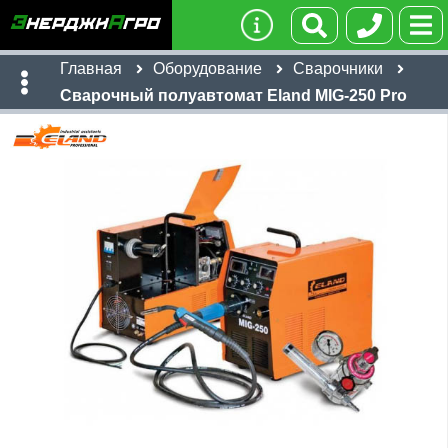
Главная
Оборудование
Сварочники
Сварочный полуавтомат Eland MIG-250 Pro
Имя:
Телефон
:
*
Ссылка
:
*
44,690
руб
Я даю согласие на
обработку персональных данных
Имя:
Отправить
Email:
Телефон
:
*