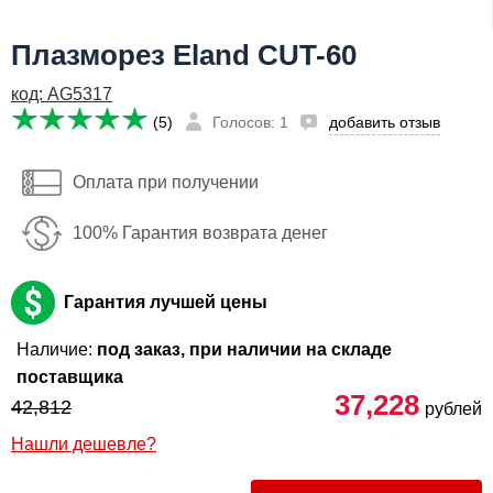
Я даю согласие на
обработку персональных данных
Плазморез Eland CUT-60
37,228
Сообщить о поступлении
руб
код: AG5317
Имя:
(5)
Голосов: 1
добавить отзыв
Email:
Оплата при получении
Телефон
:
*
100% Гарантия возврата денег
Я даю согласие на
обработку персональных данных
Сообщить о поступлении
Гарантия лучшей цены
Наличие:
под заказ, при наличии на складе
поставщика
37,228
42,812
рублей
Нашли дешевле?