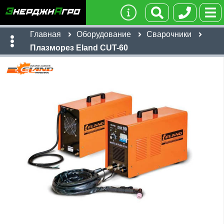
Главная
Оборудование
Сварочники
Плазморез Eland CUT-60
Имя:
Телефон
:
*
Ссылка
:
*
37,228
руб
Я даю согласие на
обработку персональных данных
Имя:
Отправить
Email:
Телефон
:
*