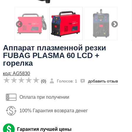
Я даю согласие на
обработку персональных данных
87,986
Заказать
руб
Имя:
Аппарат плазменной резки
Email:
FUBAG PLASMA 60 LCD +
Телефон
:
*
горелка
Я даю согласие на
обработку персональных данных
код: AG5830
(0)
Голосов: 1
добавить отзыв
Заказать
Оплата при получении
100% Гарантия возврата денег
Гарантия лучшей цены