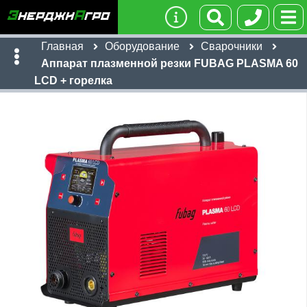
Главная
Оборудование
Сварочники
Аппарат плазменной резки FUBAG PLASMA 60
LCD + горелка
Имя:
Телефон
:
*
Ссылка
:
*
87,986
Я даю согласие на
обработку персональных данных
руб
Имя:
Отправить
Email:
Телефон
:
*