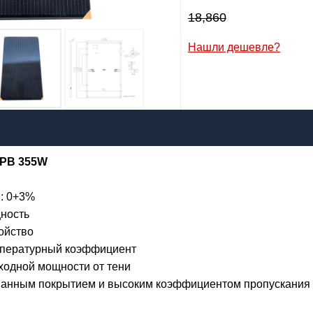
Заказать
18,860
Нашли дешевле?
6,400
р
я:
HPB 355W
il:
лефон
:
*
е: 0+3%
ность
Я даю согласие на
обработку персональных данных
ойство
мпературный коэффициент
Заказать
ходной мощности от тени
ованным покрытием и высоким коэффициентом пропускания