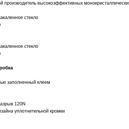
й производитель высокоэффективных монокристаллических
закаленное стекло
е
закаленное стекло
е
робка
ью заполненный клеем
разрыв 120N
изайна уплотнительной кромки