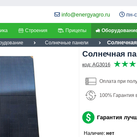
info@energyagro.ru
пн-с
ика
Строения
Прицепы
Оборудовани
Солнечная
рудование
Солнечные панели
Солнечная па
я:
код: AG3016
16,400
лефон
:
*
руб
Имя:
ылка
:
*
Оплата при пол
Email:
Я даю согласие на
обработку персональных данных
100% Гарантия 
Телефон
:
*
Отправить
Гарантия луч
Я даю согласие на
обработку
персональных данных
Наличие:
нет