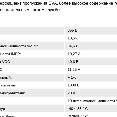
эффициент пропускания EVA, более высокое содержание г
олее длительным сроком службы
355 Вт
19,5%
ьной мощности VMPP:
34,6 В
ности IMPP:
10,27 А
а VOC:
40,6 В
C:
11,25 А
льный:
+ 1%
 системы:
1000 В
едохранителя:
20 А
10 лет выходной мощности 
тур:
-40 ~ 85 ° С
нт Pmax:
-0,35% / ° С