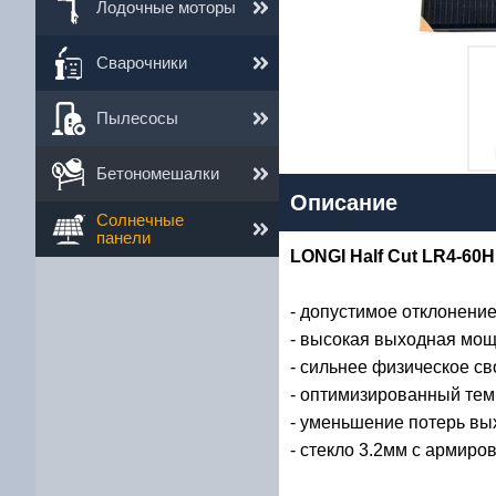
Лодочные моторы
Сварочники
Пылесосы
1
Бетономешалки
Описание
Им
Солнечные
панели
LONGI Half Cut LR4-60
Ema
Те
- допустимое отклонени
- высокая выходная мощ
- сильнее физическое св
- оптимизированный те
- уменьшение потерь вы
- стекло 3.2мм с армир