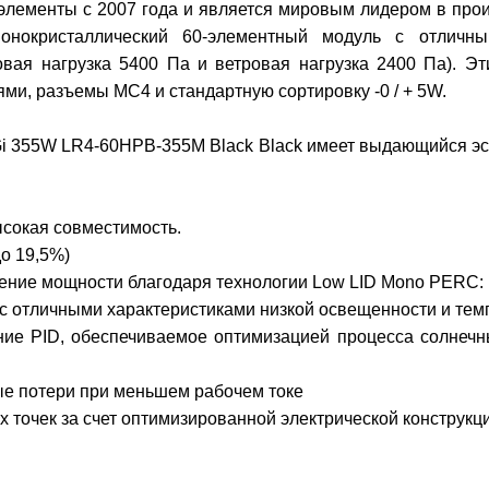
элементы с 2007 года и является мировым лидером в про
нокристаллический 60-элементный модуль с отличны
говая нагрузка 5400 Па и ветровая нагрузка 2400 Па). 
ми, разъемы MC4 и стандартную сортировку -0 / + 5W.
 355W LR4-60HPB-355M Black Black имеет выдающийся эсте
ысокая совместимость.
о 19,5%)
ние мощности благодаря технологии Low LID Mono PERC: в 
 с отличными характеристиками низкой освещенности и те
ние PID, обеспечиваемое оптимизацией процесса солнеч
е потери при меньшем рабочем токе
х точек за счет оптимизированной электрической конструкц