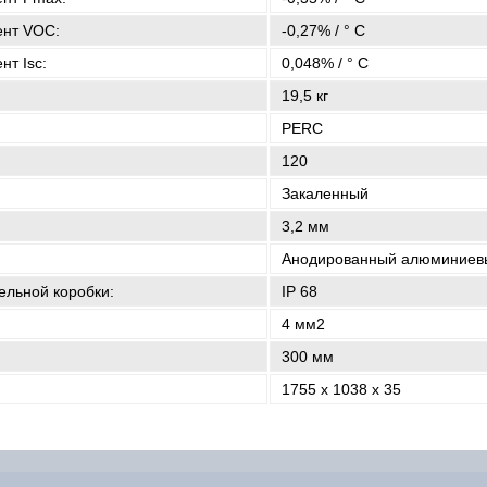
нт VOC:
-0,27% / ° С
т Isc:
0,048% / ° С
19,5 кг
PERC
120
Закаленный
3,2 мм
Анодированный алюминиев
ельной коробки:
IP 68
4 мм2
300 мм
1755 х 1038 х 35