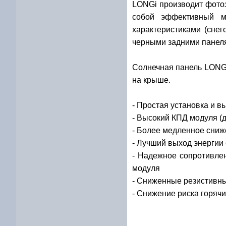
LONGi производит фото
собой эффективный мо
характеристиками (сне
черными задними панеля
Солнечная панель LONGi
на крыше.
- Простая установка и в
- Высокий КПД модуля (д
- Более медленное сниже
- Лучший выход энергии
- Надежное сопротивле
модуля
- Сниженные резистивны
- Снижение риска горячи