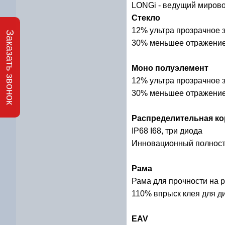
LONGi - ведущий мирово
Стекло
12% ультра прозрачное 
Заказать звонок
30% меньшее отражени
Моно полуэлемент
12% ультра прозрачное 
30% меньшее отражени
Распределительная ко
IP68 I68, три диода
Инновационный полност
Рама
Рама для прочности на 
110% впрыск клея для д
EAV