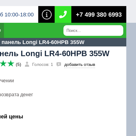
+7 499 380 6993
б 10:00-18:00
е
 панель Longi LR4-60HPB 355W
нель Longi LR4-60HPB 355W
(5)
Голосов: 1
добавить отзыв
учении
возврата денег
шей цены