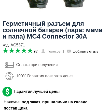
Телефон
:
*
Я даю согласие на
обработку персональных данных
Герметичный разъем для
470
Сообщить о поступлении
руб
солнечной батареи (пара: мама
Имя:
и папа) MC4 Connector 30А
Email:
код: AG5371
(5)
Голосов: 1
добавить отзыв
Телефон
:
*
Оплата при получении
Я даю согласие на
обработку персональных данных
100% Гарантия возврата денег
Сообщить о поступлении
Гарантия лучшей цены
Наличие:
под заказ, при наличии на складе
поставщика