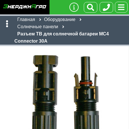
Главная
Оборудование
Солнечные панели
Разъем TB для солнечной батареи MC4
Connector 30А
Имя:
Телефон
:
*
Ссылка
:
*
Я даю согласие на
обработку персональных данных
470
руб
Отправить
Имя:
Email: