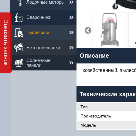
Лодочные моторы
Сварочники
Заказать звонок
Пылесосы
1
Бетономешалки
Описание
Им
Солнечные
панели
хозяйственный, пылесб
Ema
Те
Технические харак
Тип
Производитель
Модель