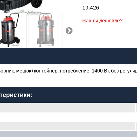
Заказать
19,426
Нашли дешевле?
6,892
р
я:
орник: мешок+контейнер, потребление: 1400 Вт, без регул
il:
лефон
:
*
теристики:
Я даю согласие на
обработку персональных данных
Заказать