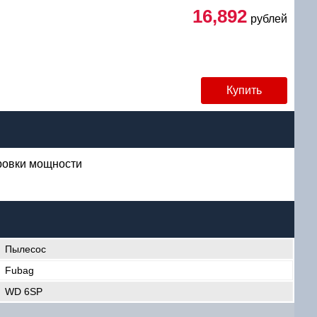
16,892
рублей
Купить
уб
ировки мощности
Пылесос
Fubag
WD 6SP