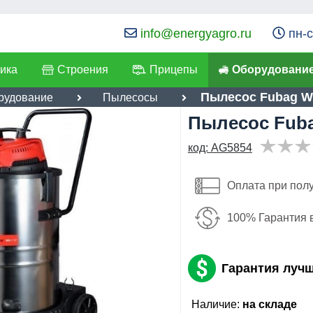
info@energyagro.ru
пн-с
ика
Строения
Прицепы
Оборудовани
Пылесос Fubag W
рудование
Пылесосы
Пылесос Fub
я:
код: AG5854
16,892
лефон
:
*
руб
Имя:
ылка
:
*
Оплата при пол
Email:
Я даю согласие на
обработку персональных данных
100% Гарантия 
Телефон
:
*
Отправить
Гарантия луч
Я даю согласие на
обработку
персональных данных
Наличие:
на складе