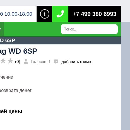
+7 499 380 6993
б 10:00-18:00
е
D 6SP
ag WD 6SP
(0)
Голосов: 1
добавить отзыв
учении
возврата денег
шей цены