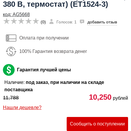
10,250
Я даю согласие на
обработку персональных данных
руб
380 В, термостат) (ET1524-3)
Имя:
код: AG5668
Сообщить о поступлении
(0)
Голосов: 1
добавить отзыв
Email:
Телефон
:
*
Оплата при получении
Я даю согласие на
обработку персональных данных
100% Гарантия возврата денег
Сообщить о поступлении
Гарантия лучшей цены
Наличие:
под заказ, при наличии на складе
поставщика
10,250
11,788
рублей
Нашли дешевле?
Сообщить о поступлении