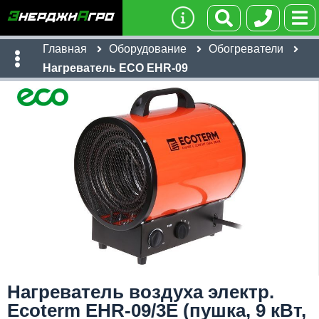
Главная
Оборудование
Обогреватели
Нагреватель ECO EHR-09
Имя:
Телефон
:
*
Ссылка
:
*
10,250
руб
Я даю согласие на
обработку персональных данных
Имя:
Отправить
Email:
Нагреватель воздуха электр.
Телефон
:
*
Ecoterm EHR-09/3E (пушка, 9 кВт,