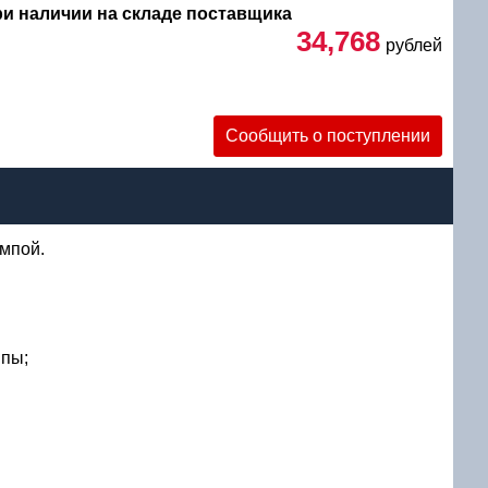
при наличии на складе поставщика
34,768
рублей
уб
Сообщить о поступлении
мпой.
ппы;