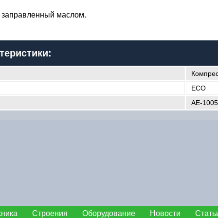
 заправленный маслом.
теристики:
Компре
ECO
AE-1005
хника
Строения
Оборудование
Новости
Стать