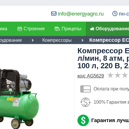
info@energyagro.ru
пн-с
ика
Строения
Прицепы
Оборудовани
Компрессор EC
рудование
Компрессоры
Компрессор E
я:
л/мин, 8 атм,
лефон
:
*
100 л, 220 В, 
ылка
:
*
код: AG5629
34,768
руб
Я даю согласие на
обработку персональных данных
Оплата при пол
Имя:
100% Гарантия 
Отправить
Email:
Гарантия луч
Телефон
:
*