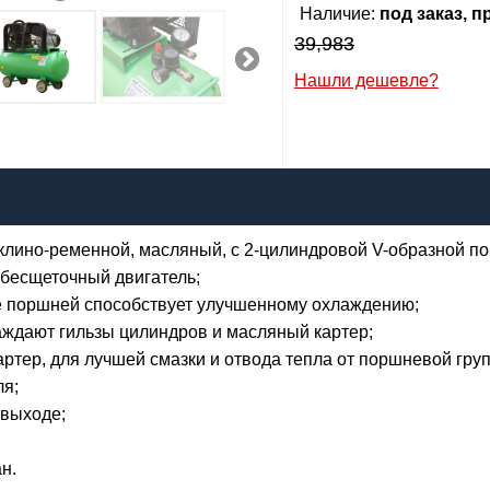
Наличие:
под заказ, 
Я даю согласие на
обработку
персональных данных
39,983
4,768
Нашли дешевле?
р
Сообщить о поступлении
я:
il:
лефон
:
*
лино-ременной, масляный, с 2-цилиндровой V-образной по
Я даю согласие на
обработку персональных данных
бесщеточный двигатель;
 поршней способствует улучшенному охлаждению;
Сообщить о поступлении
аждают гильзы цилиндров и масляный картер;
ртер, для лучшей смазки и отвода тепла от поршневой гру
ля;
 выходе;
н.