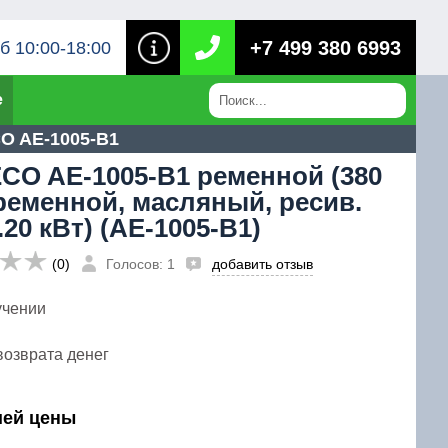
+7 499 380 6993
б 10:00-18:00
е
O AE-1005-B1
CO AE-1005-B1 ременной (380
 ременной, масляный, ресив.
2.20 кВт) (AE-1005-B1)
(0)
Голосов: 1
добавить отзыв
учении
возврата денег
шей цены