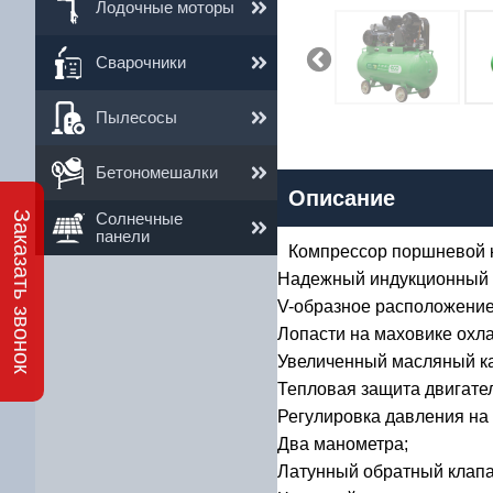
Лодочные моторы
Сварочники
3
Пылесосы
Им
Ema
Бетономешалки
Описание
Те
Заказать звонок
Солнечные
панели
Компрессор поршневой к
Надежный индукционный 
V-образное расположение
Лопасти на маховике охл
Увеличенный масляный ка
Тепловая защита двигате
Регулировка давления на
Два манометра;
Латунный обратный клапа