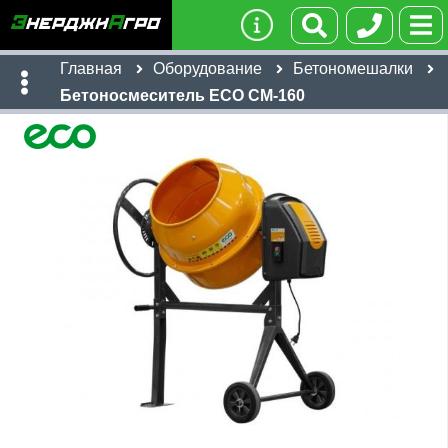
Главная
Оборудование
Бетономешалки
Бетоносмеситель ECO CM-160
Имя:
Телефон
:
*
Ссылка
:
*
Я даю согласие на
обработку персональных данных
20,992
руб
Отправить
Имя:
Email: