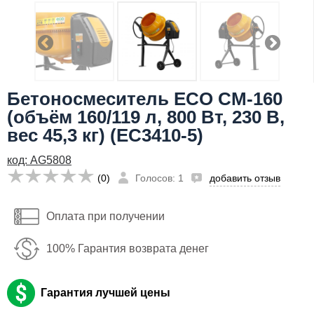
Телефон
:
*
Я даю согласие на
обработку персональных данных
20,992
Сообщить о поступлении
руб
Бетоносмеситель ECO CM-160
Имя:
(объём 160/119 л, 800 Вт, 230 В,
Email:
вес 45,3 кг) (EC3410-5)
Телефон
:
*
код: AG5808
(0)
Голосов: 1
добавить отзыв
Я даю согласие на
обработку персональных данных
Оплата при получении
Сообщить о поступлении
100% Гарантия возврата денег
Гарантия лучшей цены