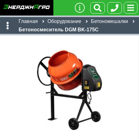
Главная
Оборудование
Бетономешалки
Бетоносмеситель DGM BK-175C
Имя:
Телефон
:
*
Ссылка
:
*
Я даю согласие на
обработку персональных данных
20,992
руб
Отправить
Имя:
Email: