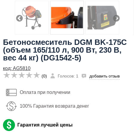
Телефон
:
*
Я даю согласие на
обработку персональных данных
20,992
Сообщить о поступлении
руб
Бетоносмеситель DGM BK-175C
Имя:
(объем 165/110 л, 900 Вт, 230 В,
Email:
вес 44 кг) (DG1542-5)
Телефон
:
*
код: AG5810
(0)
Голосов: 1
добавить отзыв
Я даю согласие на
обработку персональных данных
Оплата при получении
Сообщить о поступлении
100% Гарантия возврата денег
Гарантия лучшей цены