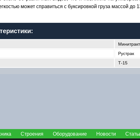
легкостью может справиться с буксировкой груза массой до 
теристики:
Минитрак
Рустрак
Т-15
хника
Строения
Оборудование
Новости
Стать