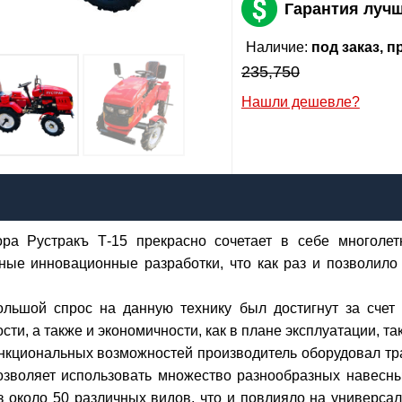
Гарантия луч
Сообщить о поступлении
Наличие:
под заказ, 
235,750
Нашли дешевле?
05,000
р
я:
il:
ора Рустракъ Т-15 прекрасно сочетает в себе многол
лефон
:
*
нные инновационные разработки, что как раз и позволи
Я даю согласие на
обработку персональных данных
льшой спрос на данную технику был достигнут за счет 
Сообщить о поступлении
сти, а также и экономичности, как в плане эксплуатации, та
нкциональных возможностей производитель оборудовал тр
озволяет использовать множество разнообразных навесны
 около 50 различных видов, что и повлияло на универсаль