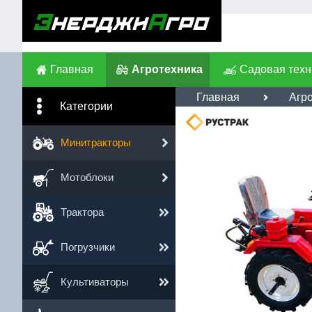
Главная
Агротехника
Садовая техн
Главная
Агр
Категории
Им
Минитракторы
Те
Мотоблоки
Сс
Трактора
Погрузчики
Культиваторы