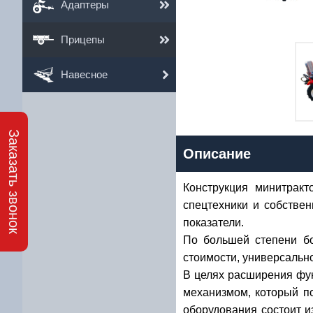
Адаптеры
Прицепы
Навесное
2
Им
Заказать звонок
Описание
Ema
Конструкция минитракт
Те
спецтехники и собстве
показатели.
По большей степени бо
стоимости, универсально
В целях расширения фу
механизмом, который п
оборудования состоит из