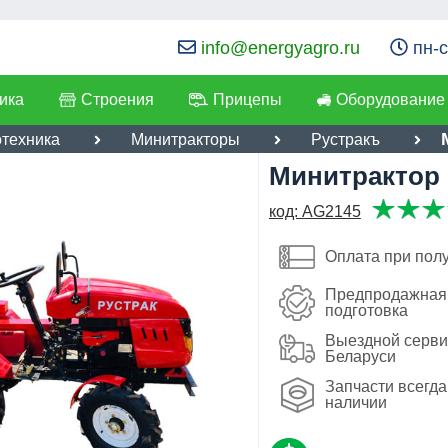
info@energyagro.ru
пн-с
ика
Строения
Прицепы
Оборудование
отехника
Минитракторы
Рустракъ
Минитрактор 
я:
код: AG2145
205,000
лефон
:
*
руб
Оплата при пол
Имя:
ылка
:
*
Предпродажная
Email:
Я даю согласие на
обработку персональных данных
подготовка
Выездной серви
Телефон
:
*
Беларуси
Отправить
Запчасти всегда
Я даю согласие на
обработку
наличии
персональных данных