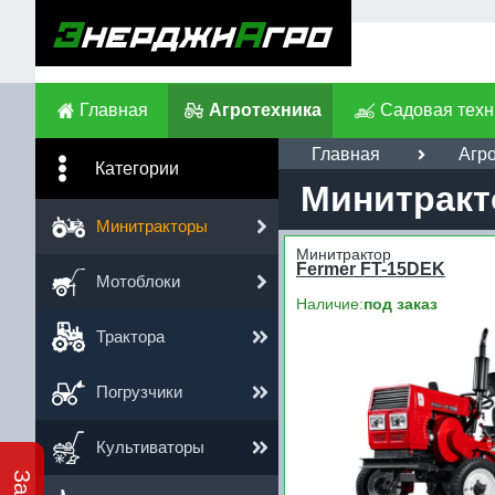
Главная
Агротехника
Садовая техн
Главная
Агр
Категории
Минитракт
Минитракторы
Минитрактор
Fermer FT-15DEK
Мотоблоки
Наличие:
под заказ
Трактора
Погрузчики
Культиваторы