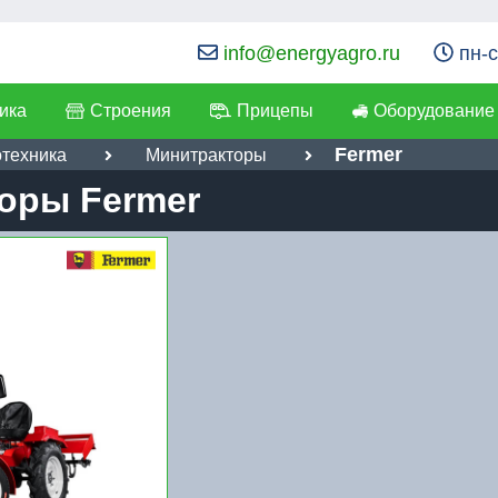
info@energyagro.ru
пн-с
ика
Строения
Прицепы
Оборудование
Fermer
отехника
Минитракторы
оры Fermer