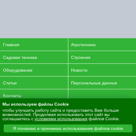
Главная
Агротехника
Садовая техника
Строения
Оборудование
Новости
Статьи
Персональные данные
Контакты
Мы используем файлы Cookie
© 2016-2026 ENERGYAGRO Все права защищены.
чтобы улучшить работу сайта и предоставить Вам больше
возможностей. Продолжая использовать этот сайт вы
Разработка сайта -
PurpleLabs
соглашаетесь с
условиями использования
файлов Cookie.
Вся представленная на сайте информация носит
Я понимаю и принимаю использование файлов cookie
информационный характер и не является публичной офертой.