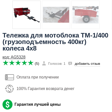
Я даю согласие на
обработку персональных данных
Сообщить о поступлении
19,762
руб
Тележка для мотоблока ТМ-1/400
Имя:
(грузоподъемность 400кг)
Email:
колеса 4х8
Телефон
:
*
код: AG5328
(5)
Голосов: 1
добавить отзыв
Я даю согласие на
обработку персональных данных
Оплата при получении
Сообщить о поступлении
100% Гарантия возврата денег
Гарантия лучшей цены