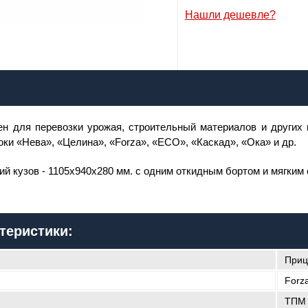
Сообщить о поступлении
Нашли дешевле?
2,386
р
ен для перевозки урожая, строительный материалов и других 
я:
ки «Нева», «Целина», «Forza», «ECO», «Каскад», «Ока» и др.
il:
ий кузов - 1105х940х280 мм. с одним откидным бортом и мягким
лефон
:
*
Я даю согласие на
обработку персональных данных
теристики:
Сообщить о поступлении
Приц
Forz
ТПМ 