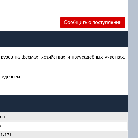
Сообщить о поступлении
уб
грузов на фермах, хозяйствах и приусадебных участках.
 сиденьем.
еп
a
1-171