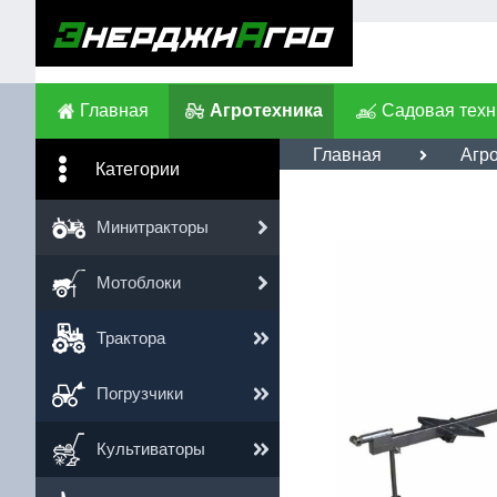
Главная
Агротехника
Садовая техн
Главная
Агр
Категории
Им
Минитракторы
Те
Мотоблоки
Сс
Трактора
Погрузчики
Культиваторы