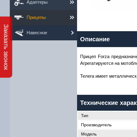
Адаптеры
Прицепы
Заказать звонок
Навесное
Описание
2
Прицеп Forza предназнач
Им
Агрегатируются на мотобло
Ema
Телега имеет металлическ
Те
Технические харак
Тип
Производитель
Модель