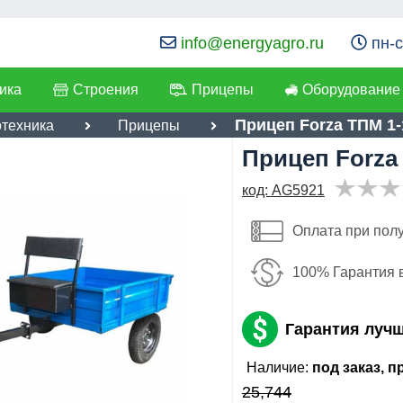
info@energyagro.ru
пн-с
ика
Строения
Прицепы
Оборудование
Прицеп Forza ТПМ 1-
отехника
Прицепы
Прицеп Forza
я:
код: AG5921
22,386
лефон
:
*
руб
Оплата при пол
Имя:
ылка
:
*
100% Гарантия 
Email:
Я даю согласие на
обработку персональных данных
Телефон
:
*
Отправить
Гарантия луч
Я даю согласие на
обработку
Наличие:
под заказ, 
персональных данных
25,744