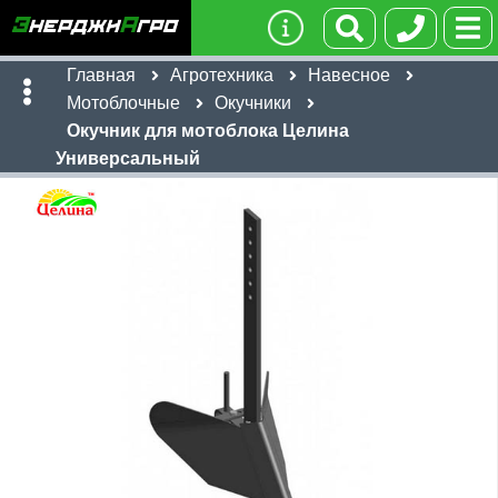
Главная
Агротехника
Навесное
Мотоблочные
Окучники
Окучник для мотоблока Целина
Универсальный
Имя:
Телефон
:
*
Ссылка
:
*
2,050
руб
Я даю согласие на
обработку персональных данных
Имя:
Отправить
Email:
Телефон
:
*