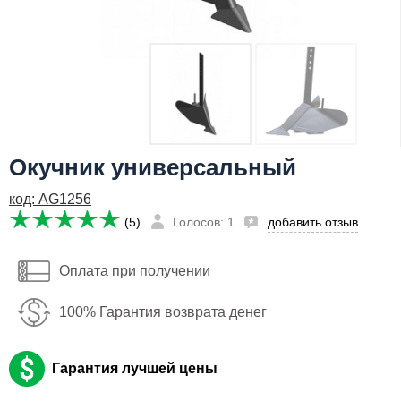
Я даю согласие на
обработку персональных данных
2,050
Заказать
руб
Имя:
Email:
Телефон
:
Окучник универсальный
*
код: AG1256
Я даю согласие на
обработку персональных данных
(5)
Голосов: 1
добавить отзыв
Заказать
Оплата при получении
100% Гарантия возврата денег
Гарантия лучшей цены