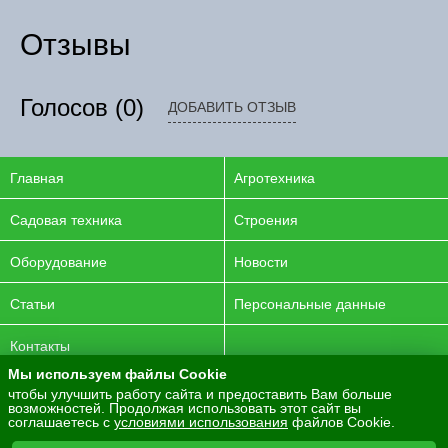
Отзывы
Голосов
(0)
ДОБАВИТЬ ОТЗЫВ
Главная
Агротехника
Садовая техника
Строения
Оборудование
Новости
Статьи
Персональные данные
Контакты
Мы используем файлы Cookie
© 2016-2026 ENERGYAGRO Все права защищены.
чтобы улучшить работу сайта и предоставить Вам больше
возможностей. Продолжая использовать этот сайт вы
Разработка сайта -
PurpleLabs
соглашаетесь с
условиями использования
файлов Cookie.
Вся представленная на сайте информация носит