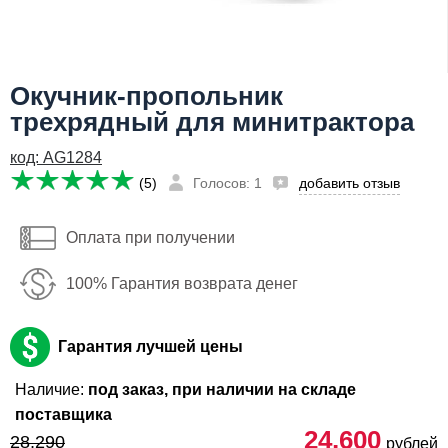
Я даю согласие на
обработку персональных данных
24,600
Сообщить о поступлении
руб
Окучник-пропольник
Имя:
трехрядный для минитрактора
код: AG1284
Email:
(5)
Голосов: 1
добавить отзыв
Телефон
:
*
Оплата при получении
Я даю согласие на
обработку персональных данных
100% Гарантия возврата денег
Сообщить о поступлении
Гарантия лучшей цены
Наличие:
под заказ, при наличии на складе
поставщика
24,600
28,290
рублей