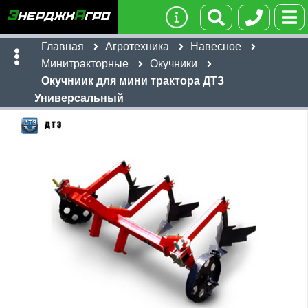
Главная
Агротехника
Навесное
Минитракторные
Окучники
Окучниик для мини трактора ДТЗ
Универсальный
Имя:
Телефон
:
*
Ссылка
:
*
24,600
Я даю согласие на
обработку персональных данных
руб
Имя:
Отправить
Email:
Телефон
:
*