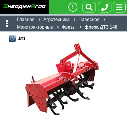
Главная
Агротехника
Навесное
Минитракторные
Фрезы
фреза ДТЗ 140
Имя:
Телефон
:
*
Ссылка
:
*
69,700
руб
Я даю согласие на
обработку персональных данных
Имя:
Отправить
Email:
Телефон
:
*