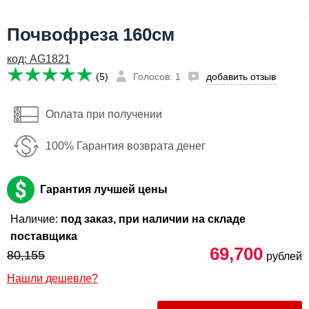
Я даю согласие на
обработку персональных данных
Почвофреза 160см
69,700
Сообщить о поступлении
руб
код: AG1821
Имя:
(5)
Голосов: 1
добавить отзыв
Email:
Оплата при получении
Телефон
:
*
100% Гарантия возврата денег
Я даю согласие на
обработку персональных данных
Сообщить о поступлении
Гарантия лучшей цены
Наличие:
под заказ, при наличии на складе
поставщика
69,700
80,155
рублей
Нашли дешевле?