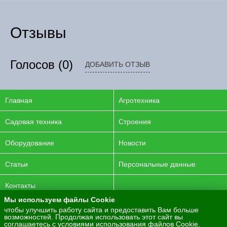
Отзывы
Голосов
(0)
ДОБАВИТЬ ОТЗЫВ
Главная
Агротехника
Садовая техника
Строения
Оборудование
Новости
Статьи
Персональные данные
Контакты
Мы используем файлы Cookie
© 2016-2026 ENERGYAGRO Все права защищены.
чтобы улучшить работу сайта и предоставить Вам больше
возможностей. Продолжая использовать этот сайт вы
Разработка сайта -
PurpleLabs
соглашаетесь с
условиями использования
файлов Cookie.