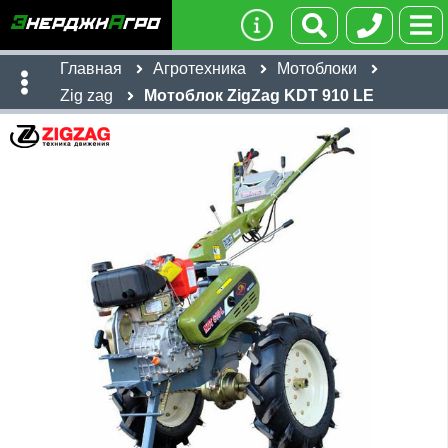
Главная
Агротехника
Мотоблоки
Zig zag
Мотоблок ZigZag KDT 910 LE
Имя:
Телефон
:
*
Ссылка
:
*
106,600
руб
Я даю согласие на
обработку персональных данных
Имя:
Отправить
Email:
Телефон
:
*