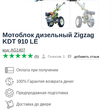
Я даю согласие на
обработку персональных данных
106,600
Сообщить о поступлении
руб
Имя:
Мотоблок дизельный Zigzag
Email:
KDT 910 LE
Телефон
:
*
код: AG1407
Я даю согласие на
обработку персональных данных
(5)
Голосов: 1
добавить отзыв
Сообщить о поступлении
Оплата при получении
100% Гарантия возврата денег
Предпродажная подготовка
Доставка до двери