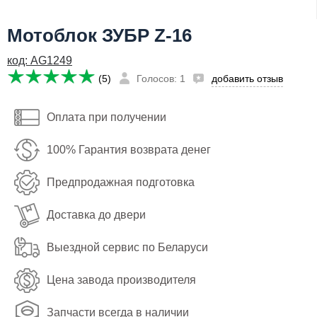
Я даю согласие на
обработку персональных данных
Мотоблок ЗУБР Z-16
71,750
Заказать
руб
код: AG1249
Имя:
(5)
Голосов: 1
добавить отзыв
Email:
Оплата при получении
Телефон
:
*
100% Гарантия возврата денег
Я даю согласие на
обработку персональных данных
Предпродажная подготовка
Заказать
Доставка до двери
Выездной сервис по Беларуси
Цена завода производителя
Запчасти всегда в наличии