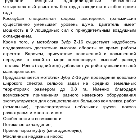
трудности. Мощный одноцилиндровый бензиновый
четырехтактный двигатель без труда заводится в любое время
года.
Косозубая специальная форма шестеренок трансмиссии
существенно уменьшает уровень шума. Двигатель имеет
мощность в 9 лошадиных сил с принудительным воздушным
охлаждением.
Кроме того, у мотоблока Зубр Z-16 существует надобность
поддерживать достаточно высокие обороты во время работы
агрегата. Впрочем, присутствие пониженной и повышенной
передачи в какой-то мере компенсирует высокий расход
топлива. Ревес (задний ход) добавляет устройству значительной
маневренности.
Предназначается мотоблок Зубр Z-16 для проведения довольно
широкого спектра сельхоз задач на средних земельных
территориях размером до 0,8 га. Именно благодаря
возможности применения разного навесного оборудования
эксплуатируется для осуществления большого комплекса работ
(земельных), транспортировки небольших грузов, покоса
разнотравья и многого иного.
Особенности и возможности:
Потоковое охлаждение;
Привод через муфту (многодисковую);
Маслянный надежный насос;