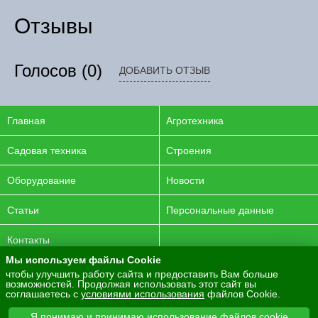
Отзывы
Голосов
(0)
ДОБАВИТЬ ОТЗЫВ
Главная
Агротехника
Садовая техника
Строения
Оборудование
Новости
Статьи
Персональные данные
Контакты
Мы используем файлы Cookie
© 2016-2026 ENERGYAGRO Все права защищены.
чтобы улучшить работу сайта и предоставить Вам больше
возможностей. Продолжая использовать этот сайт вы
Разработка сайта -
PurpleLabs
соглашаетесь с
условиями использования
файлов Cookie.
Вся представленная на сайте информация носит
Я понимаю и принимаю использование файлов cookie