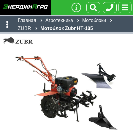
Главная
Агротехника
Мотоблоки
ZUBR
Мотоблок Zubr НТ-105
Имя:
Телефон
:
*
Ссылка
:
*
71,750
руб
Я даю согласие на
обработку персональных данных
Имя:
Отправить
Email:
Телефон
:
*