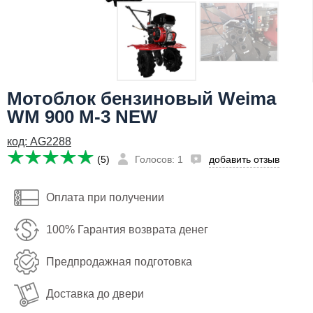
Я даю согласие на
обработку персональных данных
41,000
Сообщить о поступлении
руб
Имя:
Мотоблок бензиновый Weima
Email:
WM 900 М-3 NEW
Телефон
:
код: AG2288
*
(5)
Голосов: 1
добавить отзыв
Я даю согласие на
обработку персональных данных
Оплата при получении
Сообщить о поступлении
100% Гарантия возврата денег
Предпродажная подготовка
Доставка до двери