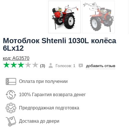
Я даю согласие на
обработку персональных данных
36,490
Сообщить о поступлении
руб
Имя:
Мотоблок Shtenli 1030L колёса
Email:
6Lх12
Телефон
:
*
код: AG3570
Я даю согласие на
обработку персональных данных
(3)
Голосов: 1
добавить отзыв
Сообщить о поступлении
Оплата при получении
100% Гарантия возврата денег
Предпродажная подготовка
Доставка до двери