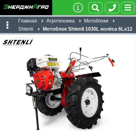
Главная
Агротехника
Мотоблоки
Shtenli
Мотоблок Shtenli 1030L колёса 6Lх12
Имя:
Телефон
:
*
Ссылка
:
*
36,490
руб
Я даю согласие на
обработку персональных данных
Имя:
Отправить
Email:
Телефон
:
*