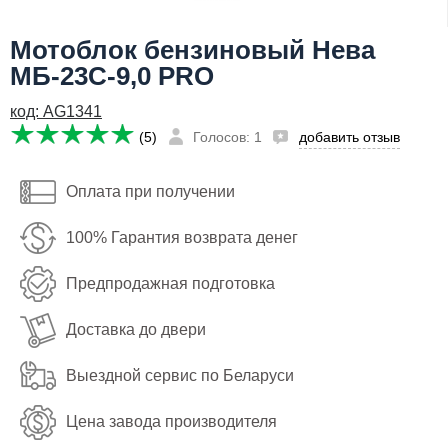
Я даю согласие на
обработку персональных данных
Мотоблок бензиновый Нева
92,250
руб
МБ-23С-9,0 PRO
Сообщить о поступлении
Имя:
код: AG1341
Email:
(5)
Голосов: 1
добавить отзыв
Телефон
:
*
Оплата при получении
Я даю согласие на
обработку персональных данных
100% Гарантия возврата денег
Сообщить о поступлении
Предпродажная подготовка
Доставка до двери
Выездной сервис по Беларуси
Цена завода производителя