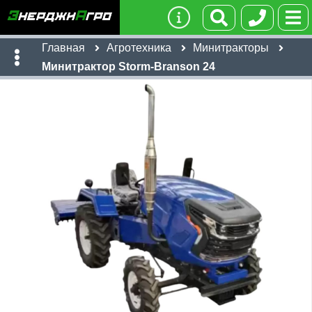
Главная
Агротехника
Минитракторы
Минитрактор Storm-Branson 24
Имя:
Телефон
:
*
Ссылка
:
*
434,600
руб
Я даю согласие на
обработку персональных данных
Имя:
Отправить
Email:
Телефон
:
*