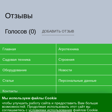
Отзывы
Голосов
(0)
ДОБАВИТЬ ОТЗЫВ
Главная
Агротехника
Садовая техника
Строения
Оборудование
Новости
Статьи
Персональные данные
Контакты
Мы используем файлы Cookie
© 2016-2026 ENERGYAGRO Все права защищены.
чтобы улучшить работу сайта и предоставить Вам больше
возможностей. Продолжая использовать этот сайт вы
Разработка сайта -
PurpleLabs
соглашаетесь с
условиями использования
файлов Cookie.