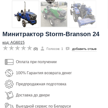
Я даю согласие на
обработку персональных данных
434,600
Сообщить о поступлении
руб
Имя:
Минитрактор Storm-Branson 24
Email:
код: AG6015
Телефон
:
*
(0)
Голосов: 1
добавить отзыв
Я даю согласие на
обработку персональных данных
Оплата при получении
Сообщить о поступлении
100% Гарантия возврата денег
Предпродажная подготовка
Доставка до двери
Выездной сервис по Беларуси