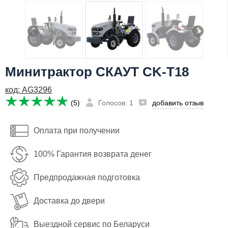
Я даю согласие на
обработку персональных данных
251,330
Сообщить о поступлении
руб
Имя:
Минитрактор СКАУТ CK-T18
Email:
код: AG3296
Телефон
:
*
(5)
Голосов: 1
добавить отзыв
Я даю согласие на
обработку персональных данных
Оплата при получении
Сообщить о поступлении
100% Гарантия возврата денег
Предпродажная подготовка
Доставка до двери
Выездной сервис по Беларуси