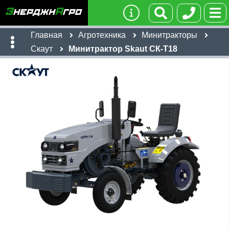
Главная
Агротехника
Минитракторы
Скаут
Минитрактор Skaut СК-Т18
Имя:
Телефон
:
*
Ссылка
:
*
251,330
руб
Я даю согласие на
обработку персональных данных
Имя:
Отправить
Email:
Телефон
:
*