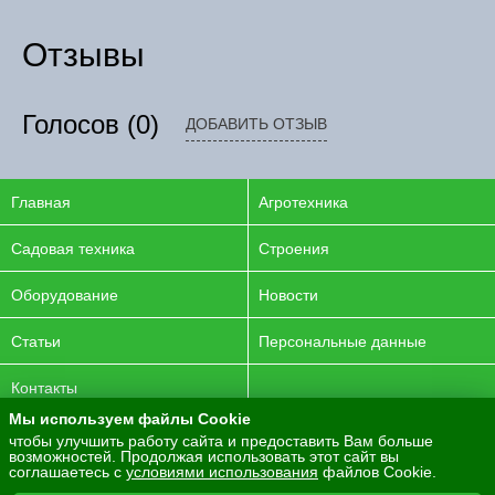
Отзывы
Голосов
(0)
ДОБАВИТЬ ОТЗЫВ
Главная
Агротехника
Садовая техника
Строения
Оборудование
Новости
Статьи
Персональные данные
Контакты
Мы используем файлы Cookie
© 2016-2026 ENERGYAGRO Все права защищены.
чтобы улучшить работу сайта и предоставить Вам больше
возможностей. Продолжая использовать этот сайт вы
Разработка сайта -
PurpleLabs
соглашаетесь с
условиями использования
файлов Cookie.