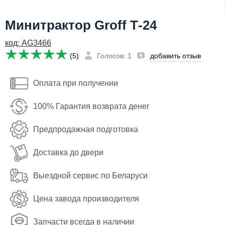
Я даю согласие на
обработку персональных данных
Минитрактор Groff Т-24
236,433
Сообщить о поступлении
руб
код: AG3466
Имя:
(5)
Голосов: 1
добавить отзыв
Email:
Оплата при получении
Телефон
:
*
100% Гарантия возврата денег
Я даю согласие на
обработку персональных данных
Предпродажная подготовка
Сообщить о поступлении
Доставка до двери
Выездной сервис по Беларуси
Цена завода производителя
Запчасти всегда в наличии