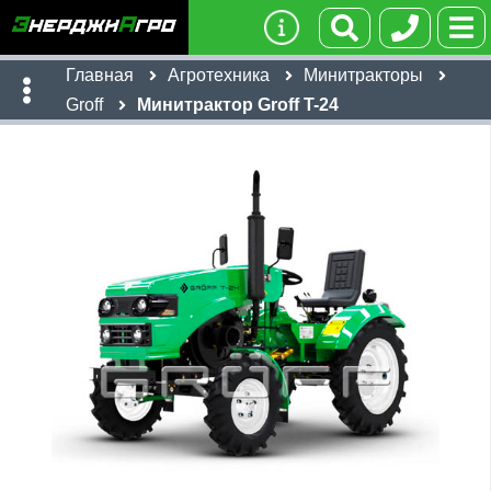
Главная
Агротехника
Минитракторы
Groff
Минитрактор Groff T-24
Имя:
Телефон
:
*
Ссылка
:
*
236,433
руб
Я даю согласие на
обработку персональных данных
Имя:
Отправить
Email:
Телефон
:
*