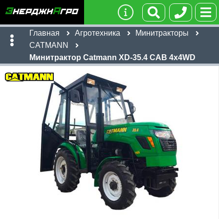
Главная
Агротехника
Минитракторы
CATMANN
Минитрактор Catmann XD-35.4 CAB 4x4WD
Имя:
Телефон
:
*
Ссылка
:
*
627,546
Я даю согласие на
обработку персональных данных
руб
Имя:
Отправить
Email:
627,546
Телефон
:
*
руб