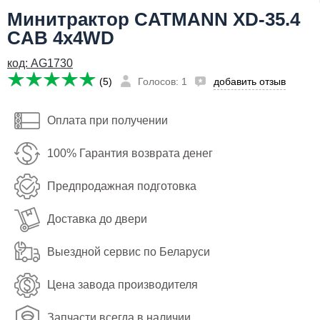
Минитрактор CATMANN XD-35.4
Имя:
Я даю согласие на
обработку персональных данных
CAB 4x4WD
Email:
Сообщить о поступлении
код: AG1730
Телефон
:
*
(5)
Голосов: 1
добавить отзыв
Я даю согласие на
обработку персональных данных
Оплата при получении
Сообщить о поступлении
100% Гарантия возврата денег
Предпродажная подготовка
Доставка до двери
Выездной сервис по Беларуси
Цена завода производителя
Запчасти всегда в наличии