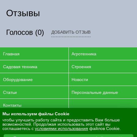
Отзывы
Голосов
(0)
ДОБАВИТЬ ОТЗЫВ
Главная
Агротехника
Садовая техника
Строения
Оборудование
Новости
Статьи
Персональные данные
Контакты
Мы используем файлы Cookie
© 2016-2026 ENERGYAGRO Все права защищены.
чтобы улучшить работу сайта и предоставить Вам больше
возможностей. Продолжая использовать этот сайт вы
Разработка сайта -
PurpleLabs
соглашаетесь с
условиями использования
файлов Cookie.
Вся представленная на сайте информация носит