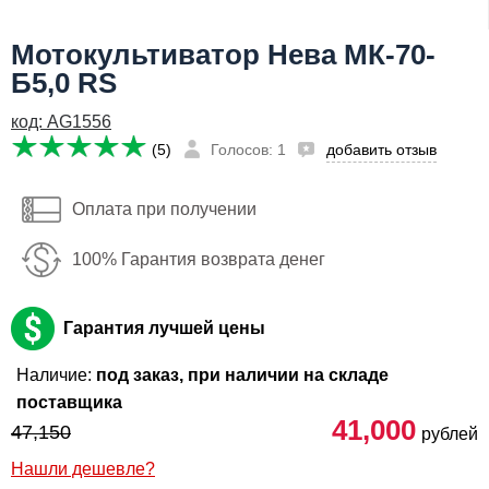
Я даю согласие на
обработку персональных данных
Мотокультиватор Нева МК-70-
Сообщить о поступлении
Б5,0 RS
41,000
руб
код: AG1556
Имя:
(5)
Голосов: 1
добавить отзыв
Email:
Оплата при получении
Телефон
:
*
100% Гарантия возврата денег
Я даю согласие на
обработку персональных данных
Сообщить о поступлении
Гарантия лучшей цены
Наличие:
под заказ, при наличии на складе
поставщика
41,000
47,150
рублей
Нашли дешевле?