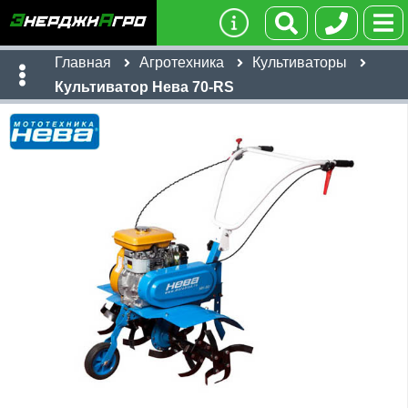
Главная
Агротехника
Культиваторы
Культиватор Нева 70-RS
Имя:
Телефон
:
*
Ссылка
:
*
41,000
руб
Я даю согласие на
обработку персональных данных
Имя:
Отправить
Email:
Телефон
:
*