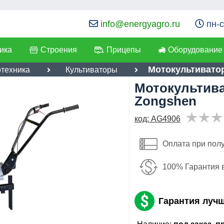
info@energyagro.ru
пн-с
ика
Строения
Прицепы
Оборудование
Мотокультиватор
отехника
Культиваторы
Мотокультива
я:
Zongshen
лефон
:
*
код: AG4906
42,230
руб
ылка
:
*
Имя:
Оплата при пол
Я даю согласие на
обработку персональных данных
Email:
100% Гарантия 
Отправить
Телефон
:
*
Гарантия луч
Я даю согласие на
обработку
персональных данных