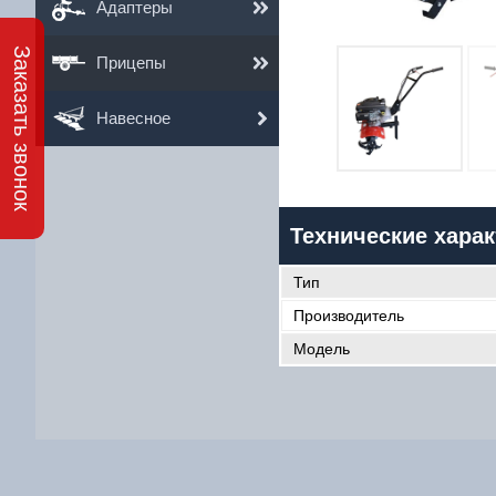
Адаптеры
Заказать звонок
Прицепы
Навесное
4
Им
Технические харак
Ema
Тип
Те
Производитель
Модель