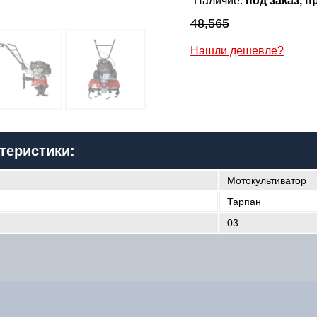
Наличие:
под заказ, 
48,565
Сообщить о поступлении
Нашли дешевле?
2,230
р
я:
теристики:
il:
Мотокультиватор
лефон
:
*
Тарпан
03
Я даю согласие на
обработку персональных данных
Сообщить о поступлении