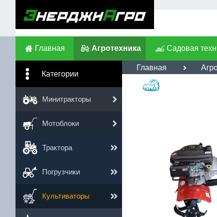
Главная
Агротехника
Садовая техн
Главная
Агр
Категории
Им
Минитракторы
Те
Мотоблоки
Сс
Трактора
Погрузчики
Культиваторы