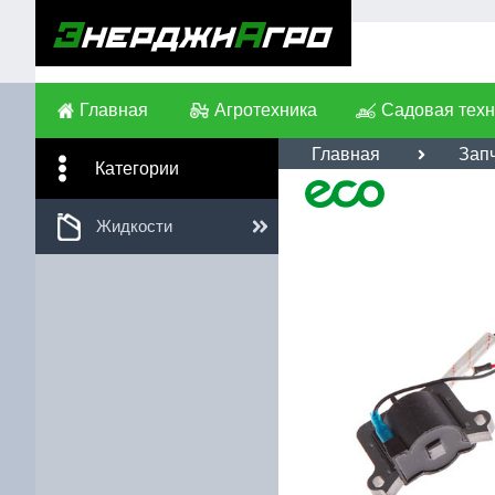
Главная
Агротехника
Садовая техн
Главная
Зап
Категории
Им
Жидкости
Те
Сс