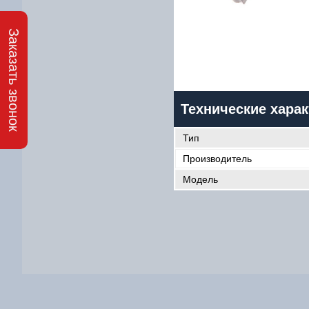
Заказать звонок
7
Технические харак
Им
Тип
Производитель
Ema
Модель
Те