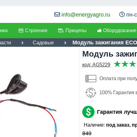
info@energyagro.ru
пн-с
ика
Строения
Прицепы
Оборудование
Модуль зажигания ECO
части
Садовые
Модуль зажи
я:
код: AG5229
738
лефон
:
*
руб
Оплата при пол
Имя:
ылка
:
*
100% Гарантия 
Email:
Я даю согласие на
обработку персональных данных
Телефон
:
*
Отправить
Гарантия луч
Я даю согласие на
обработку
Наличие:
под заказ, 
персональных данных
849