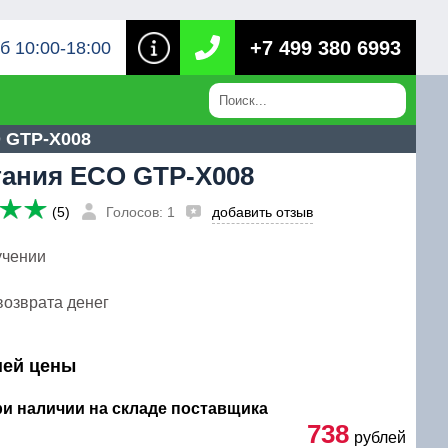
+7 499 380 6993
б 10:00-18:00
 GTP-X008
гания ECO GTP-X008
(5)
Голосов: 1
добавить отзыв
учении
возврата денег
шей цены
при наличии на складе поставщика
738
рублей