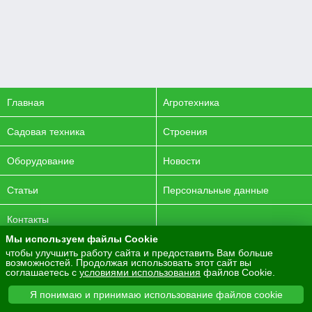
Главная
Агротехника
Садовая техника
Строения
Оборудование
Новости
Статьи
Персональные данные
Контакты
Мы используем файлы Cookie
© 2016-2026 ENERGYAGRO Все права защищены.
чтобы улучшить работу сайта и предоставить Вам больше
возможностей. Продолжая использовать этот сайт вы
Разработка сайта -
PurpleLabs
соглашаетесь с
условиями использования
файлов Cookie.
Вся представленная на сайте информация носит
Я понимаю и принимаю использование файлов cookie
информационный характер и не является публичной офертой.