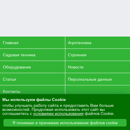
Главная
Агротехника
Садовая техника
Строения
Оборудование
Новости
Статьи
Персональные данные
Контакты
Мы используем файлы Cookie
© 2016-2026 ENERGYAGRO Все права защищены.
чтобы улучшить работу сайта и предоставить Вам больше
возможностей. Продолжая использовать этот сайт вы
Разработка сайта -
PurpleLabs
соглашаетесь с
условиями использования
файлов Cookie.
Вся представленная на сайте информация носит
Я понимаю и принимаю использование файлов cookie
информационный характер и не является публичной офертой.